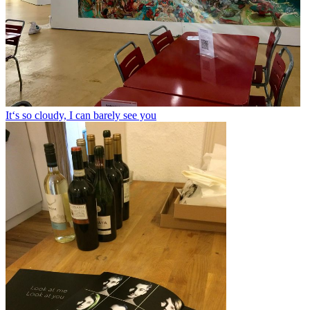
It‘s so cloudy, I can barely see you