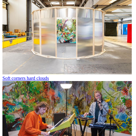
Soft corners hard clouds