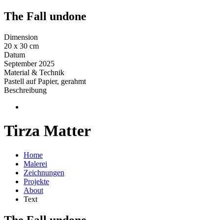
The Fall undone
Dimension
20 x 30 cm
Datum
September 2025
Material & Technik
Pastell auf Papier, gerahmt
Beschreibung
Tirza Matter
Home
Malerei
Zeichnungen
Projekte
About
Text
The Fall undone