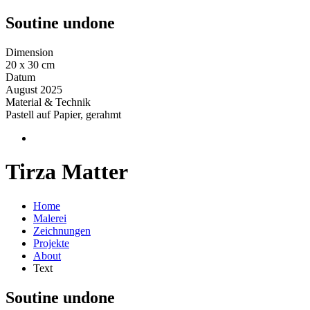
Soutine undone
Dimension
20 x 30 cm
Datum
August 2025
Material & Technik
Pastell auf Papier, gerahmt
Tirza Matter
Home
Malerei
Zeichnungen
Projekte
About
Text
Soutine undone