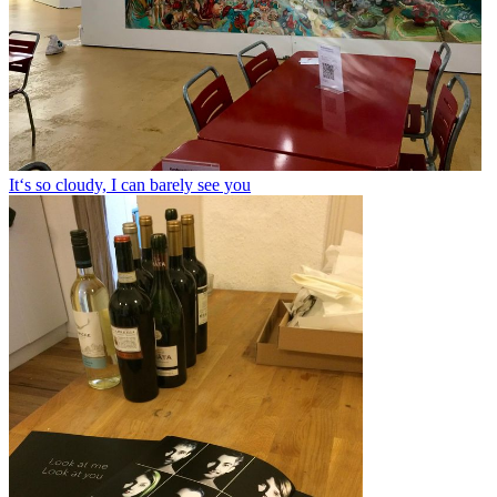
It‘s so cloudy, I can barely see you