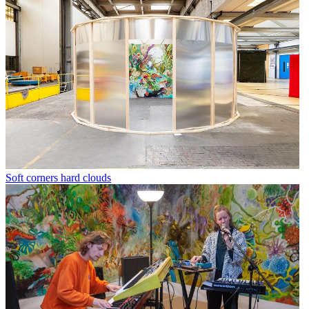
Soft corners hard clouds