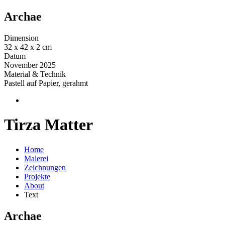
Archae
Dimension
32 x 42 x 2 cm
Datum
November 2025
Material & Technik
Pastell auf Papier, gerahmt
Tirza Matter
Home
Malerei
Zeichnungen
Projekte
About
Text
Archae