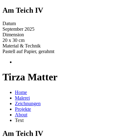
Am Teich IV
Datum
September 2025
Dimension
20 x 30 cm
Material & Technik
Pastell auf Papier, gerahmt
Tirza Matter
Home
Malerei
Zeichnungen
Projekte
About
Text
Am Teich IV