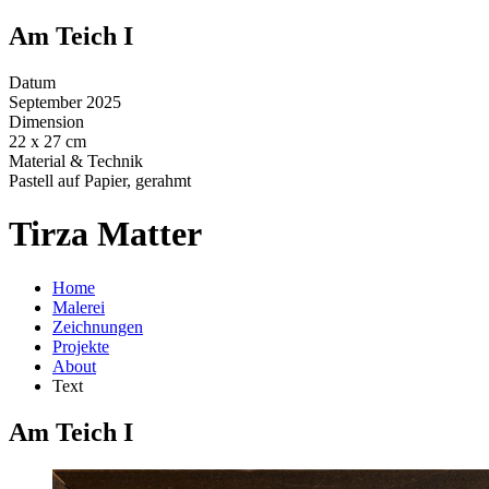
Am Teich I
Datum
September 2025
Dimension
22 x 27 cm
Material & Technik
Pastell auf Papier, gerahmt
Tirza Matter
Home
Malerei
Zeichnungen
Projekte
About
Text
Am Teich I