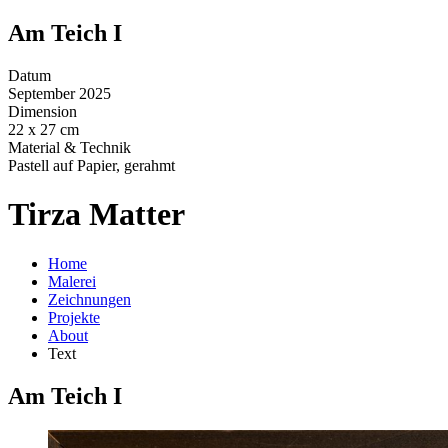
Am Teich I
Datum
September 2025
Dimension
22 x 27 cm
Material & Technik
Pastell auf Papier, gerahmt
Tirza Matter
Home
Malerei
Zeichnungen
Projekte
About
Text
Am Teich I